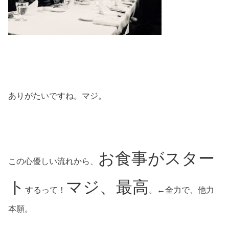
ありがたいですね。マジ。
お食事がスター
この心優しい流れから、
ト
マジ、最高
するって！
。←全力で、他力
本願。